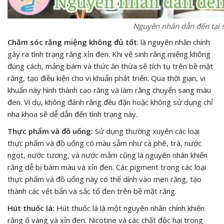
Nguyên nhân dẫn đến tại s
Chăm sóc răng miệng không đủ tốt
: là nguyên nhân chính
gây ra tình trạng răng xỉn đen. Khi vệ sinh răng miệng không
đúng cách, mảng bám và thức ăn thừa sẽ tích tụ trên bề mặt
răng, tạo điều kiện cho vi khuẩn phát triển. Qua thời gian, vi
khuẩn này hình thành cao răng và làm răng chuyển sang màu
đen. Ví dụ, không đánh răng đều đặn hoặc không sử dụng chỉ
nha khoa sẽ dễ dẫn đến tình trạng này.
Thực phẩm và đồ uống:
Sử dụng thường xuyên các loại
thực phẩm và đồ uống có màu sẫm như cà phê, trà, nước
ngọt, nước tương, và nước mắm cũng là nguyên nhân khiến
răng dễ bị bám màu và xỉn đen. Các pigment trong các loại
thực phẩm và đồ uống này có thể dính vào men răng, tạo
thành các vết bẩn và sắc tố đen trên bề mặt răng.
Hút thuốc lá:
Hút thuốc lá là một nguyên nhân chính khiến
răng ố vàng và xỉn đen. Nicotine và các chất độc hại trong