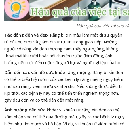
Hậu quả của việc tại sao ră
Tác động đến vẻ đẹp
: Răng bị xỉn màu làm mất đi sự quyến
rũ của nụ cười và giảm đi sự tự tin trong giao tiếp. Những
người có răng xỉn đen thường cảm thấy ngại ngùng, không
thoải mái khi cười hoặc nói chuyện trước đám đông, ảnh
hưởng tiêu cực đến cuộc sống xã hội và nghề nghiệp của họ.
Dẫn đến các vấn đề sức khỏe răng miệng
: Răng bị xỉn đen
có thể là biểu hiện sớm của các bệnh lý răng miệng nguy hiểm
như sâu răng, viêm nướu và nha chu. Nếu không được điều trị
kịp thời, các bệnh lý này có thể tiến triển nghiêm trọng hơn,
gây đau đớn và có thể dẫn đến mất răng.
Ảnh hưởng đến sức khỏe:
Vi khuẩn từ răng xỉn đen có thể
xâm nhập vào cơ thể qua đường máu, gây ra các bệnh lý nguy
hiểm như tim mạch và hô hấp. Ví dụ, vi khuẩn từ viêm nướu có