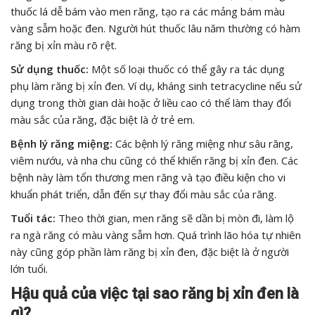
thuốc lá dễ bám vào men răng, tạo ra các mảng bám màu
vàng sẫm hoặc đen. Người hút thuốc lâu năm thường có hàm
răng bị xỉn màu rõ rệt.
Sử dụng thuốc:
Một số loại thuốc có thể gây ra tác dụng
phụ làm răng bị xỉn đen. Ví dụ, kháng sinh tetracycline nếu sử
dụng trong thời gian dài hoặc ở liều cao có thể làm thay đổi
màu sắc của răng, đặc biệt là ở trẻ em.
Bệnh lý răng miệng:
Các bệnh lý răng miệng như sâu răng,
viêm nướu, và nha chu cũng có thể khiến răng bị xỉn đen. Các
bệnh này làm tổn thương men răng và tạo điều kiện cho vi
khuẩn phát triển, dẫn đến sự thay đổi màu sắc của răng.
Tuổi tác:
Theo thời gian, men răng sẽ dần bị mòn đi, làm lộ
ra ngà răng có màu vàng sẫm hơn. Quá trình lão hóa tự nhiên
này cũng góp phần làm răng bị xỉn đen, đặc biệt là ở người
lớn tuổi.
Hậu quả của việc tại sao răng bị xỉn đen là
gì?