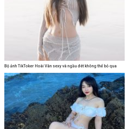
Bộ ảnh TikToker Hoài Vân sexy và ngầu đét không thể bỏ qua