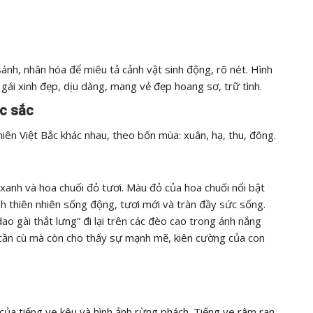
ánh, nhân hóa để miêu tả cảnh vật sinh động, rõ nét. Hình
 gái xinh đẹp, dịu dàng, mang vẻ đẹp hoang sơ, trữ tình.
ặc sắc
iên Việt Bắc khác nhau, theo bốn mùa: xuân, hạ, thu, đông.
 xanh và hoa chuối đỏ tươi. Màu đỏ của hoa chuối nổi bật
h thiên nhiên sống động, tươi mới và tràn đầy sức sống.
ao gài thắt lưng” đi lại trên các đèo cao trong ánh nắng
, cần cù mà còn cho thấy sự mạnh mẽ, kiên cường của con
ủa tiếng ve kêu và hình ảnh rừng phách. Tiếng ve râm ran