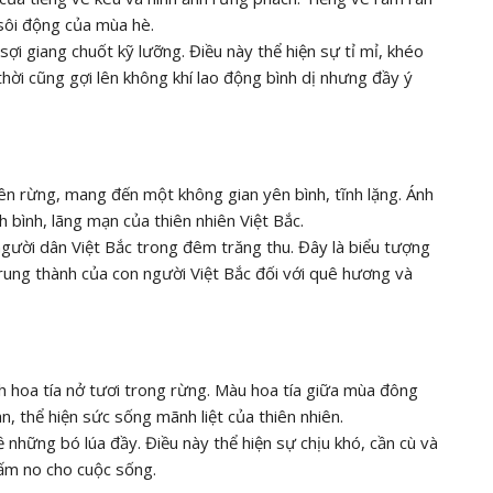
 sôi động của mùa hè.
ợi giang chuốt kỹ lưỡng. Điều này thể hiện sự tỉ mỉ, khéo
hời cũng gợi lên không khí lao động bình dị nhưng đầy ý
trên rừng, mang đến một không gian yên bình, tĩnh lặng. Ánh
h bình, lãng mạn của thiên nhiên Việt Bắc.
người dân Việt Bắc trong đêm trăng thu. Đây là biểu tượng
 trung thành của con người Việt Bắc đối với quê hương và
 hoa tía nở tươi trong rừng. Màu hoa tía giữa mùa đông
n, thể hiện sức sống mãnh liệt của thiên nhiên.
 những bó lúa đầy. Điều này thể hiện sự chịu khó, cần cù và
 ấm no cho cuộc sống.