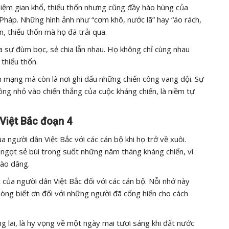
niệm gian khổ, thiếu thốn nhưng cũng đầy hào hùng của
Pháp. Những hình ảnh như “cơm khô, nước lã” hay “áo rách,
, thiếu thốn mà họ đã trải qua.
sự đùm bọc, sẻ chia lẫn nhau. Họ không chỉ cùng nhau
 thiếu thốn.
ch mạng mà còn là nơi ghi dấu những chiến công vang dội. Sự
ng nhỏ vào chiến thắng của cuộc kháng chiến, là niềm tự
 Việt Bắc đoạn 4
ủa người dân Việt Bắc với các cán bộ khi họ trở về xuôi.
 ngọt sẻ bùi trong suốt những năm tháng kháng chiến, vì
rào dâng.
 của người dân Việt Bắc đối với các cán bộ. Nỗi nhớ này
 lòng biết ơn đối với những người đã cống hiến cho cách
ng lai, là hy vọng về một ngày mai tươi sáng khi đất nước