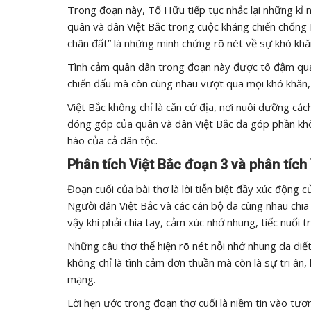
Trong đoạn này, Tố Hữu tiếp tục nhắc lại những kỉ 
quân và dân Việt Bắc trong cuộc kháng chiến chống 
chân đất” là những minh chứng rõ nét về sự khó khăn
Tình cảm quân dân trong đoạn này được tô đậm qua 
chiến đấu mà còn cùng nhau vượt qua mọi khó khăn,
Việt Bắc không chỉ là căn cứ địa, nơi nuôi dưỡng cá
đóng góp của quân và dân Việt Bắc đã góp phần khô
hào của cả dân tộc.
Phân tích Việt Bắc đoạn 3 và phân tích
Đoạn cuối của bài thơ là lời tiễn biệt đầy xúc động c
Người dân Việt Bắc và các cán bộ đã cùng nhau chia
vậy khi phải chia tay, cảm xúc nhớ nhung, tiếc nuối t
Những câu thơ thể hiện rõ nét nỗi nhớ nhung da diết
không chỉ là tình cảm đơn thuần mà còn là sự tri ân,
mạng.
Lời hẹn ước trong đoạn thơ cuối là niềm tin vào tươ