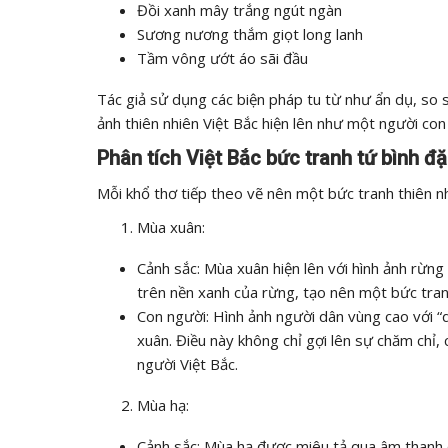
Đồi xanh mây trắng ngút ngàn
Sương nương thắm giọt long lanh
Tầm vông ướt áo sãi đầu
Tác giả sử dụng các biện pháp tu từ như ẩn dụ, so s
ảnh thiên nhiên Việt Bắc hiện lên như một người con
Phân tích Việt Bắc bức tranh tứ bình đ
Mỗi khổ thơ tiếp theo vẽ nên một bức tranh thiên nh
Mùa xuân:
Cảnh sắc: Mùa xuân hiện lên với hình ảnh rừng
trên nền xanh của rừng, tạo nên một bức tran
Con người: Hình ảnh người dân vùng cao với “d
xuân. Điều này không chỉ gợi lên sự chăm chỉ
người Việt Bắc.
Mùa hạ:
Cảnh sắc: Mùa hạ được miêu tả qua âm thanh c