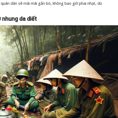
ảm quân dân sẽ mãi mãi gắn bó, không bao giờ phai nhạt, dù
 nhung da diết