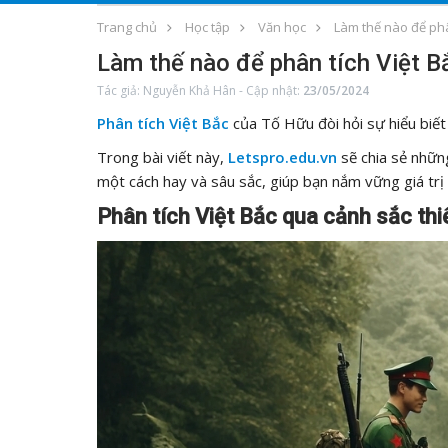
Trang chủ
Học tập
Văn học
Làm thế nào để phâ
Làm thế nào để phân tích Việt B
Tác giả:
Nguyễn Khả Hân
-
Cập nhật:
23/05/2024
Phân tích Việt Bắc
của Tố Hữu đòi hỏi sự hiểu biết 
Trong bài viết này,
Letspro.edu.vn
sẽ chia sẻ nhữn
một cách hay và sâu sắc, giúp bạn nắm vững giá trị
Phân tích Việt Bắc qua cảnh sắc th