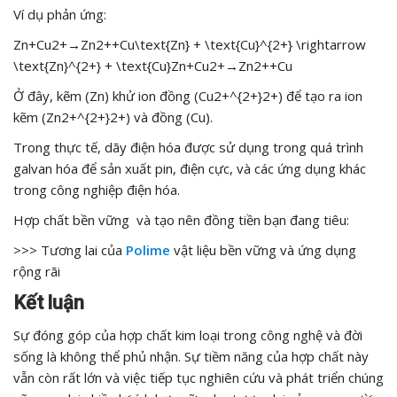
Ví dụ phản ứng:
Zn+Cu2+→Zn2++Cu\text{Zn} + \text{Cu}^{2+} \rightarrow
\text{Zn}^{2+} + \text{Cu}Zn+Cu2+→Zn2++Cu
Ở đây, kẽm (Zn) khử ion đồng (Cu2+^{2+}2+) để tạo ra ion
kẽm (Zn2+^{2+}2+) và đồng (Cu).
Trong thực tế, dãy điện hóa được sử dụng trong quá trình
galvan hóa để sản xuất pin, điện cực, và các ứng dụng khác
trong công nghiệp điện hóa.
Hợp chất bền vững và tạo nên đồng tiền bạn đang tiêu:
>>> Tương lai của
Polime
vật liệu bền vững và ứng dụng
rộng rãi
Kết luận
Sự đóng góp của hợp chất kim loại trong công nghệ và đời
sống là không thể phủ nhận. Sự tiềm năng của hợp chất này
vẫn còn rất lớn và việc tiếp tục nghiên cứu và phát triển chúng