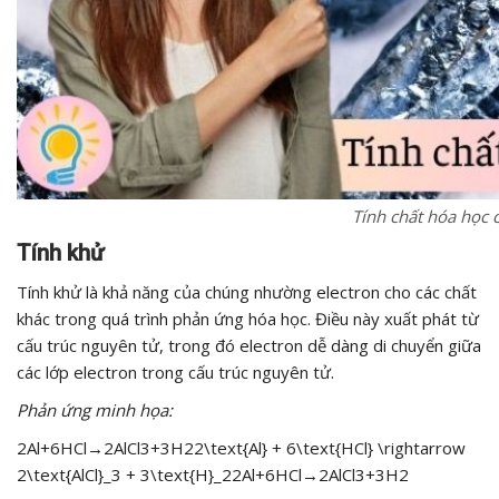
Tính chất hóa học c
Tính khử
Tính khử là khả năng của chúng nhường electron cho các chất
khác trong quá trình phản ứng hóa học. Điều này xuất phát từ
cấu trúc nguyên tử, trong đó electron dễ dàng di chuyển giữa
các lớp electron trong cấu trúc nguyên tử.
Phản ứng minh họa:
2Al+6HCl→2AlCl3+3H22\text{Al} + 6\text{HCl} \rightarrow
2\text{AlCl}_3 + 3\text{H}_22Al+6HCl→2AlCl3​+3H2​