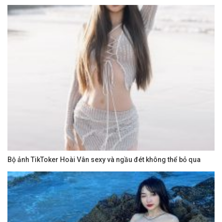
Bộ ảnh TikToker Hoài Vân sexy và ngầu đét không thể bỏ qua