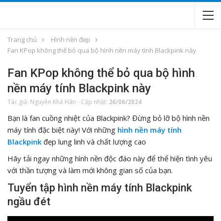
Trang chủ
Hình nền đẹp
Fan KPop không thể bỏ qua bộ hình nền máy tính Blackpink này
Fan KPop không thể bỏ qua bộ hình
nền máy tính Blackpink này
Tác giả:
Nguyễn Khả Hân
-
Cập nhật:
26/06/2024
Bạn là fan cuồng nhiệt của Blackpink? Đừng bỏ lỡ bộ hình nền
máy tính đặc biệt này! Với những
hình nền máy tính
Blackpink
đẹp lung linh và chất lượng cao
Hãy tải ngay những hình nền độc đáo này để thể hiện tình yêu
với thần tượng và làm mới không gian số của bạn.
Tuyển tập hình nền máy tính Blackpink
ngầu đét