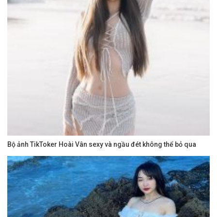
Bộ ảnh TikToker Hoài Vân sexy và ngầu đét không thể bỏ qua