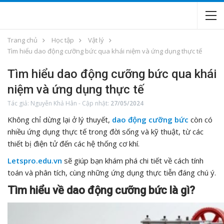
Trang chủ
Học tập
Vật lý
Tìm hiểu dao động cưỡng bức qua khái niệm và ứng dụng thực tế
Tìm hiểu dao động cưỡng bức qua khái
niệm và ứng dụng thực tế
Tác giả:
Nguyễn Khả Hân
-
Cập nhật:
27/05/2024
Không chỉ dừng lại ở lý thuyết,
dao động cưỡng bức
còn có
nhiều ứng dụng thực tế trong đời sống và kỹ thuật, từ các
thiết bị điện tử đến các hệ thống cơ khí.
Letspro.edu.vn
sẽ giúp bạn khám phá chi tiết về cách tính
toán và phân tích, cùng những ứng dụng thực tiễn đáng chú ý.
Tìm hiểu về dao động cưỡng bức là gì?