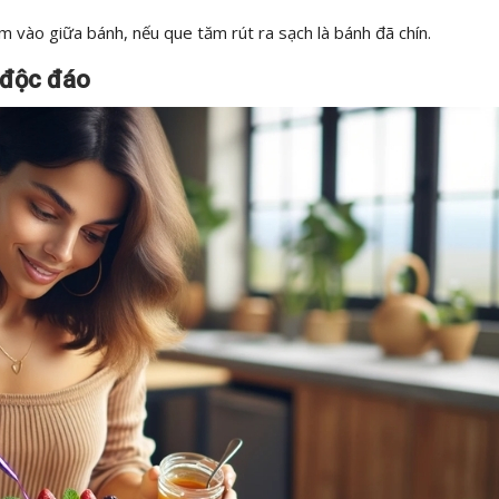
 vào giữa bánh, nếu que tăm rút ra sạch là bánh đã chín.
n độc đáo