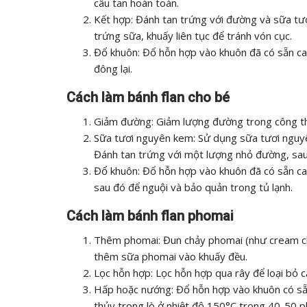
câu tan hoàn toàn.
Kết hợp: Đánh tan trứng với đường và sữa tươ
trứng sữa, khuấy liên tục để tránh vón cục.
Đổ khuôn: Đổ hỗn hợp vào khuôn đã có sẵn car
đông lại.
Cách làm bánh flan cho bé
Giảm đường: Giảm lượng đường trong công thứ
Sữa tươi nguyên kem: Sử dụng sữa tươi nguy
Đánh tan trứng với một lượng nhỏ đường, sau
Đổ khuôn: Đổ hỗn hợp vào khuôn đã có sẵn ca
sau đó để nguội và bảo quản trong tủ lạnh.
Cách làm bánh flan phomai
Thêm phomai: Đun chảy phomai (như cream ch
thêm sữa phomai vào khuấy đều.
Lọc hỗn hợp: Lọc hỗn hợp qua rây để loại bỏ c
Hấp hoặc nướng: Đổ hỗn hợp vào khuôn có sẵ
thủy trong lò ở nhiệt độ 150°C trong 40-50 p