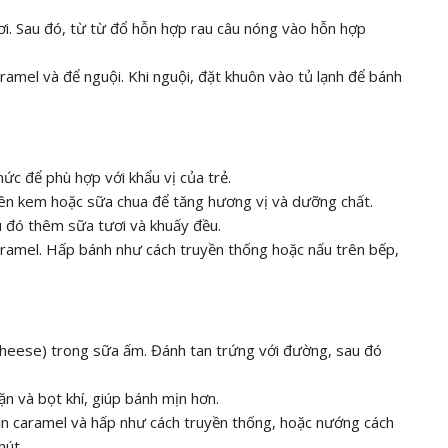
i. Sau đó, từ từ đổ hỗn hợp rau câu nóng vào hỗn hợp
amel và để nguội. Khi nguội, đặt khuôn vào tủ lạnh để bánh
c để phù hợp với khẩu vị của trẻ.
ên kem hoặc sữa chua để tăng hương vị và dưỡng chất.
 đó thêm sữa tươi và khuấy đều.
ramel. Hấp bánh như cách truyền thống hoặc nấu trên bếp,
eese) trong sữa ấm. Đánh tan trứng với đường, sau đó
ặn và bọt khí, giúp bánh mịn hơn.
n caramel và hấp như cách truyền thống, hoặc nướng cách
hút.