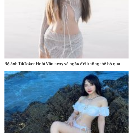
Bộ ảnh TikToker Hoài Vân sexy và ngầu đét không thể bỏ qua