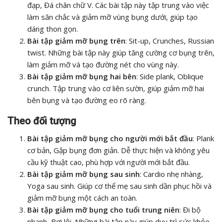
đạp, Đá chân chữ V. Các bài tập này tập trung vào việc
làm săn chắc và giảm mỡ vùng bụng dưới, giúp tạo
dáng thon gọn.
Bài tập giảm mỡ bụng trên
: Sit-up, Crunches, Russian
twist. Những bài tập này giúp tăng cường cơ bụng trên,
làm giảm mỡ và tạo đường nét cho vùng này.
Bài tập giảm mỡ bụng hai bên
: Side plank, Oblique
crunch. Tập trung vào cơ liên sườn, giúp giảm mỡ hai
bên bụng và tạo đường eo rõ ràng.
Theo đối tượng
Bài tập giảm mỡ bụng cho người mới bắt đầu
: Plank
cơ bản, Gập bụng đơn giản. Dễ thực hiện và không yêu
cầu kỹ thuật cao, phù hợp với người mới bắt đầu.
Bài tập giảm mỡ bụng sau sinh
: Cardio nhẹ nhàng,
Yoga sau sinh. Giúp cơ thể mẹ sau sinh dần phục hồi và
giảm mỡ bụng một cách an toàn.
Bài tập giảm mỡ bụng cho tuổi trung niên
: Đi bộ
nhanh, Bơi lội. Những bài tập này giúp duy trì sức khỏe