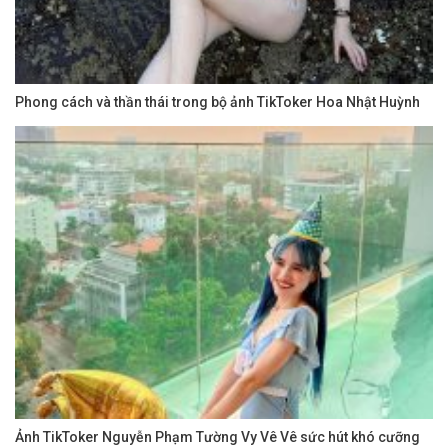
Phong cách và thần thái trong bộ ảnh TikToker Hoa Nhật Huỳnh
Ảnh TikToker Nguyễn Phạm Tường Vy Vê Vê sức hút khó cưỡng