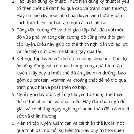
Tập luyện đúng kỹ thuật: Thực hiện đúng kỹ thuật là yếu
tố then chốt để đạt hiệu quả cao và tránh chấn thương.
Hãy tìm hiểu kỹ hoặc nhờ huấn luyện viên hướng dẫn
cách thực hiện các bài tập một cách chính xác.
Tăng dần cường độ và thời gian tập: Bắt đầu với mức
độ vừa phải và tăng dần cường độ cũng như thời gian
tập luyện. Điều này giúp cơ thể thích nghi dần với áp lực
và cải thiện sức bền mà không gây quá tải.
Kết hợp tập luyện với chế độ ăn uống khoa học: Chế độ
ăn uống đóng vai trò quan trọng trong quá trình tập
luyện. Hãy duy trì một chế độ ăn giàu dinh dưỡng, bao
gồm đủ protein, vitamin và khoáng chất để hỗ trợ quá
trình phục hồi và phát triển cơ bắp.
Nghỉ ngơi đầy đủ: Nghỉ ngơi là yếu tố không thể thiếu
để cơ thể phục hồi và phát triển. Hãy đảm bảo ngủ đủ
giấc và có những ngày nghỉ ngơi hoàn toàn để tránh kiệt
sức và chấn thương.
Kiên trì tập luyện: Giảm cân và cải thiện thể lực là một
quá trình dài, đòi hỏi sự kiên trì. Hãy duy trì thói quen