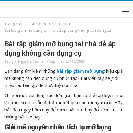
Trang chủ
Sức khỏe & Sắc đẹp
Bài tập giảm mỡ bụng tại nhà dễ áp dụng không cần dụng cụ
Bài tập giảm mỡ bụng tại nhà dễ áp
dụng không cần dụng cụ
Tác giả:
Nguyễn Khả Hân
-
Cập nhật:
25/06/2024
Bạn đang tìm kiếm những
bài tập giảm mỡ bụng
hiệu quả
mà không cần đến dụng cụ phức tạp? Bài viết này sẽ giới
thiệu các bài tập dễ thực hiện tại nhà.
Chỉ với một vài động tác đơn giản, bạn có thể tập luyện mọi
lúc, mọi nơi mà vẫn đạt được kết quả như mong muốn. Hãy
bắt đầu ngay hôm nay để cảm nhận sự thay đổi tích cực từ
những bài tập này!
Giải mã nguyên nhân tích tụ mỡ bụng