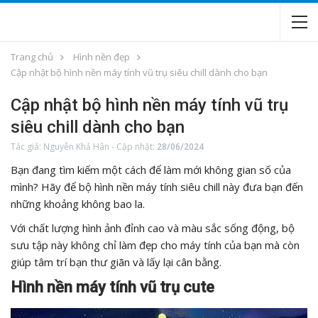
Trang chủ
Hình nền đẹp
Cập nhật bộ hình nền máy tính vũ trụ siêu chill dành cho bạn
Cập nhật bộ hình nền máy tính vũ trụ
siêu chill dành cho bạn
Tác giả:
Nguyễn Khả Hân
-
Cập nhật:
28/06/2024
Bạn đang tìm kiếm một cách để làm mới không gian số của
mình? Hãy để bộ hình nền máy tính siêu chill này đưa bạn đến
những khoảng không bao la.
Với chất lượng hình ảnh đỉnh cao và màu sắc sống động, bộ
sưu tập này không chỉ làm đẹp cho máy tính của bạn mà còn
giúp tâm trí bạn thư giãn và lấy lại cân bằng.
Hình nền máy tính vũ trụ cute