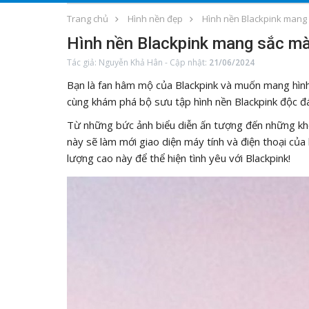
Trang chủ
Hình nền đẹp
Hình nền Blackpink mang
Hình nền Blackpink mang sắc mà
Tác giả:
Nguyễn Khả Hân
-
Cập nhật:
21/06/2024
Bạn là fan hâm mộ của Blackpink và muốn mang hìn
cùng khám phá bộ sưu tập hình nền Blackpink độc đ
Từ những bức ảnh biểu diễn ấn tượng đến những kh
này sẽ làm mới giao diện máy tính và điện thoại của
lượng cao này để thể hiện tình yêu với Blackpink!