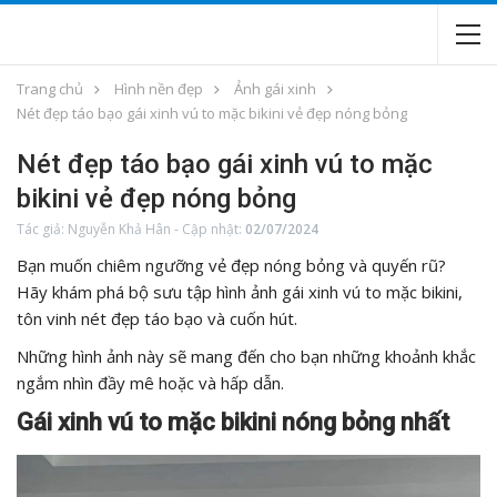
Trang chủ
Hình nền đẹp
Ảnh gái xinh
Nét đẹp táo bạo gái xinh vú to mặc bikini vẻ đẹp nóng bỏng
Nét đẹp táo bạo gái xinh vú to mặc
bikini vẻ đẹp nóng bỏng
Tác giả:
Nguyễn Khả Hân
-
Cập nhật:
02/07/2024
Bạn muốn chiêm ngưỡng vẻ đẹp nóng bỏng và quyến rũ?
Hãy khám phá bộ sưu tập hình ảnh gái xinh vú to mặc bikini,
tôn vinh nét đẹp táo bạo và cuốn hút.
Những hình ảnh này sẽ mang đến cho bạn những khoảnh khắc
ngắm nhìn đầy mê hoặc và hấp dẫn.
Gái xinh vú to mặc bikini nóng bỏng nhất