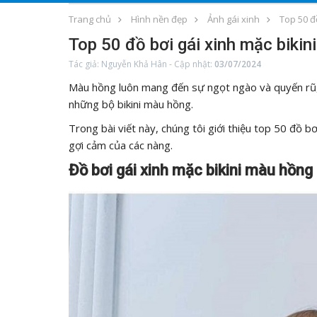
Trang chủ
Hình nền đẹp
Ảnh gái xinh
Top 50 đ
Top 50 đồ bơi gái xinh mặc biki
Tác giả:
Nguyễn Khả Hân
-
Cập nhật:
03/07/2024
Màu hồng luôn mang đến sự ngọt ngào và quyến rũ, đ
những bộ bikini màu hồng.
Trong bài viết này, chúng tôi giới thiệu top 50 đồ bơ
gợi cảm của các nàng.
Đồ bơi gái xinh mặc bikini màu hồng