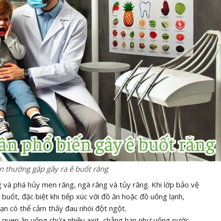
 thường gặp gây ra ê buốt răng
ng và phá hủy men răng, ngà răng và tủy răng. Khi lớp bảo vệ
buốt, đặc biệt khi tiếp xúc với đồ ăn hoặc đồ uống lạnh,
bạn có thể cảm thấy đau nhói đột ngột.
quen ăn uống chứa nhiều axit, chẳng hạn như uống nước