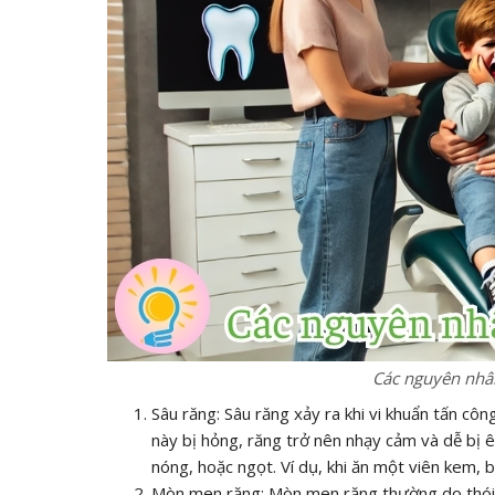
Các nguyên nhân
Sâu răng: Sâu răng xảy ra khi vi khuẩn tấn cô
này bị hỏng, răng trở nên nhạy cảm và dễ bị ê 
nóng, hoặc ngọt. Ví dụ, khi ăn một viên kem, 
Mòn men răng: Mòn men răng thường do thói 