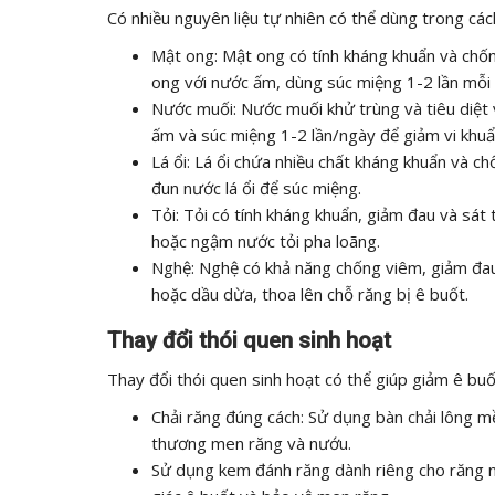
Có nhiều nguyên liệu tự nhiên có thể dùng trong cách
Mật ong: Mật ong có tính kháng khuẩn và chốn
ong với nước ấm, dùng súc miệng 1-2 lần mỗi 
Nước muối: Nước muối khử trùng và tiêu diệt 
ấm và súc miệng 1-2 lần/ngày để giảm vi khuẩ
Lá ổi: Lá ổi chứa nhiều chất kháng khuẩn và c
đun nước lá ổi để súc miệng.
Tỏi: Tỏi có tính kháng khuẩn, giảm đau và sát 
hoặc ngậm nước tỏi pha loãng.
Nghệ: Nghệ có khả năng chống viêm, giảm đau 
hoặc dầu dừa, thoa lên chỗ răng bị ê buốt.
Thay đổi thói quen sinh hoạt
Thay đổi thói quen sinh hoạt có thể giúp giảm ê buố
Chải răng đúng cách: Sử dụng bàn chải lông m
thương men răng và nướu.
Sử dụng kem đánh răng dành riêng cho răng n