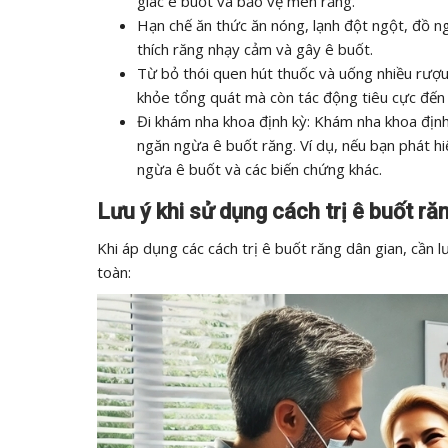
giác ê buốt và bảo vệ men răng.
Hạn chế ăn thức ăn nóng, lạnh đột ngột, đồ n
thích răng nhạy cảm và gây ê buốt.
Từ bỏ thói quen hút thuốc và uống nhiều rượu
khỏe tổng quát mà còn tác động tiêu cực đến
Đi khám nha khoa định kỳ: Khám nha khoa định 
ngăn ngừa ê buốt răng. Ví dụ, nếu bạn phát hi
ngừa ê buốt và các biến chứng khác.
Lưu ý khi sử dụng cách trị ê buốt ră
Khi áp dụng các cách trị ê buốt răng dân gian, cần
toàn: