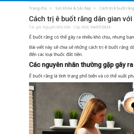
Trang chủ
Sức khỏe & Sắc đẹp
Cách trị ê buốt răn
Cách trị ê buốt răng dân gian với
Tác giả:
Nguyễn Khả Hân
-
Cập nhật:
04/07/2024
Ê buốt răng có thể gây ra nhiều khó chịu, nhưng bạn
Bài viết này sẽ chia sẻ những cách trị ê buốt răng 
đến các loại thuốc đắt tiền.
Các nguyên nhân thường gặp gây ra 
Ê buốt răng là tình trạng phổ biến và có thể xuất p