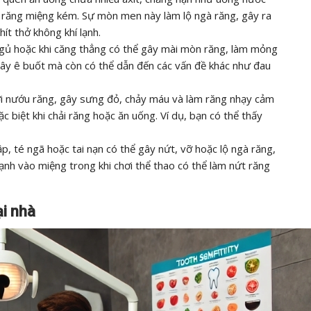
 răng miệng kém. Sự mòn men này làm lộ ngà răng, gây ra
ít thở không khí lạnh.
ngủ hoặc khi căng thẳng có thể gây mài mòn răng, làm mỏng
gây ê buốt mà còn có thể dẫn đến các vấn đề khác như đau
ới nướu răng, gây sưng đỏ, chảy máu và làm răng nhạy cảm
ặc biệt khi chải răng hoặc ăn uống. Ví dụ, bạn có thể thấy
, té ngã hoặc tai nạn có thể gây nứt, vỡ hoặc lộ ngà răng,
ạnh vào miệng trong khi chơi thể thao có thể làm nứt răng
ại nhà