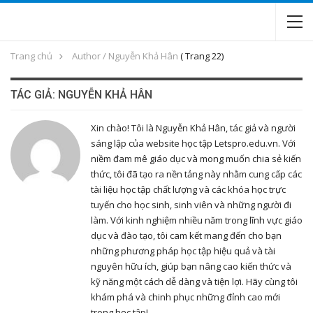
Trang chủ
Author / Nguyễn Khả Hân
(
Trang 22)
TÁC GIẢ: NGUYỄN KHẢ HÂN
Xin chào! Tôi là Nguyễn Khả Hân, tác giả và người
sáng lập của website học tập Letspro.edu.vn. Với
niềm đam mê giáo dục và mong muốn chia sẻ kiến
thức, tôi đã tạo ra nền tảng này nhằm cung cấp các
tài liệu học tập chất lượng và các khóa học trực
tuyến cho học sinh, sinh viên và những người đi
làm. Với kinh nghiệm nhiều năm trong lĩnh vực giáo
dục và đào tạo, tôi cam kết mang đến cho bạn
những phương pháp học tập hiệu quả và tài
nguyên hữu ích, giúp bạn nâng cao kiến thức và
kỹ năng một cách dễ dàng và tiện lợi. Hãy cùng tôi
khám phá và chinh phục những đỉnh cao mới
trong học tập!