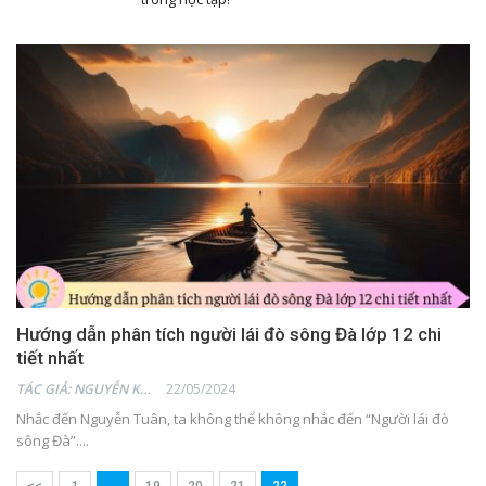
Hướng dẫn phân tích người lái đò sông Đà lớp 12 chi
tiết nhất
TÁC GIẢ: NGUYỄN KHẢ HÂN
22/05/2024
Nhắc đến Nguyễn Tuân, ta không thể không nhắc đến “Người lái đò
sông Đà”....
<<
1
…
19
20
21
22